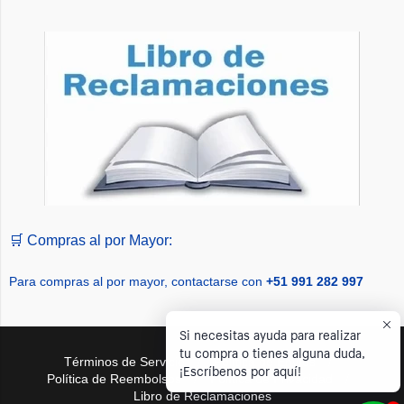
🛒 Compras al por Mayor:
Para compras al por mayor, contactarse con
+51 991 282 997
Si necesitas ayuda para realizar
tu compra o tienes alguna duda,
Términos de Servicio
/
Política de Envíos
/
¡Escríbenos por aquí!
Política de Reembolsos
/
Política de Privacidad
/
Navegación:
Libro de Reclamaciones